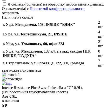
Я согласен(согласна) на обработку персональных данных.
Ознакомлен(а) с
Политикой конфиденциальности
отправить
Наличие на складе
2
г. Уфа, Менделеева, 158, INSIDE "ВДНХ"
шт
4
г.Уфа, ​ул.Лесотехникума, 21, INSIDE
шт
21
г. Уфа, ул. Ульяновых, 60, офис 224
шт
г. Уфа, ул. Менделеева, 137 к4, ​2 этаж, секция П10,
0
INSIDE "РАДУГА"
шт
7
г. Стерлитамак, ул. Гоголя, д. 122, ТЦ Громада
шт
вам может понравиться
Intense Resistance Plus Swiss Lake - База "C" 0.9Lt.
(Износостойкая глубокоматовая краска)
Арт
0,9L
в наличии
0
₽