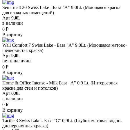
Semi-matt 20 Swiss Lake - База "A" 9.0Lt. (Моющаяся краска
для влажных помещений)
Арт
9,0L
в наличии
0
₽
В корзину
Wall Comfort 7 Swiss Lake - База "A" 9.0Lt. (Моющаяся матово-
шелковистая краска)
Арт
9,0L
нет в наличии
0
₽
В корзину
Home & Office Intense - Milk База "A" 0.9 Lt. (Интерьерная
краска для стен и потолков)
Арт
0,9L
в наличии
0
₽
В корзину
Tactile 3 Swiss Lake - База "C" 0,9Lt. (Глубокоматовая водно-
дисперсионная краска)