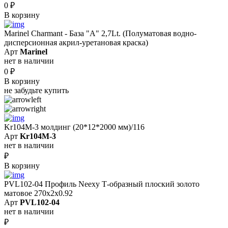
0
₽
В корзину
Marinel Сharmant - База "А" 2,7Lt. (Полуматовая водно-
дисперсионная акрил-уретановая краска)
Арт
Marinel
нет в наличии
0
₽
В корзину
не забудьте купить
Kr104M-3 молдинг (20*12*2000 мм)/116
Арт
Kr104M-3
нет в наличии
₽
В корзину
PVL102-04 Профиль Neexy Т-образный плоский золото
матовое 270x2x0.92
Арт
PVL102-04
нет в наличии
₽