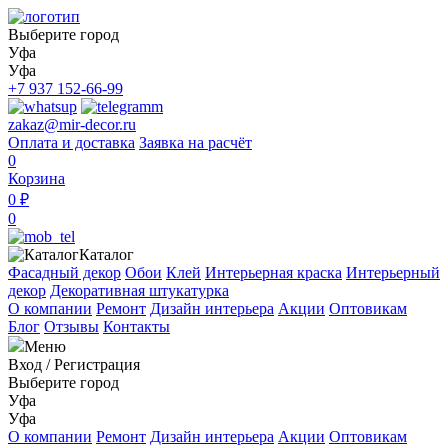
Выберите город
Уфа
Уфа
+7 937 152-66-99
zakaz@mir-decor.ru
Оплата и доставка
Заявка на расчёт
0
Корзина
0 ₽
0
Каталог
Фасадный декор
Обои
Клей
Интерьерная краска
Интерьерный
декор
Декоративная штукатурка
О компании
Ремонт
Дизайн интерьера
Акции
Оптовикам
Блог
Отзывы
Контакты
Меню
Вход
/
Регистрация
Выберите город
Уфа
Уфа
О компании
Ремонт
Дизайн интерьера
Акции
Оптовикам