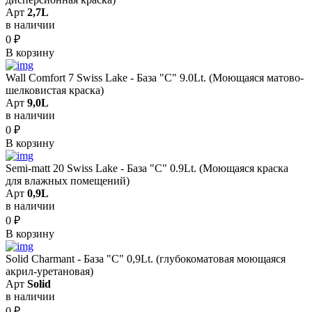
Арт
2,7L
в наличии
0
₽
В корзину
Wall Comfort 7 Swiss Lake - База "C" 9.0Lt. (Моющаяся матово-
шелковистая краска)
Арт
9,0L
в наличии
0
₽
В корзину
Semi-matt 20 Swiss Lake - База "C" 0.9Lt. (Моющаяся краска
для влажных помещений)
Арт
0,9L
в наличии
0
₽
В корзину
Solid Сharmant - База "С" 0,9Lt. (глубокоматовая моющаяся
акрил-уретановая)
Арт
Solid
в наличии
0
₽