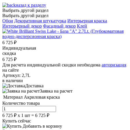
назад к разделу
Выбрать другой раздел
Выбрать другой раздел
Обои
Декоративная штукатурка
Интерьерная краска
Интерьерный декор
Фасадный декор
Клей
6 725
₽
Индивидуальная
скидка
6 725
₽
Для расчета индивидуальной скидки необходима
авторизация
на сайте
Артикул:
2,7L
в наличии
Доставка
Заявка на расчет
Материал
Акриловая краска
Количество товара
6 725
₽
х
1
шт =
6 725
₽
Купить сейчас
Добавить в корзину