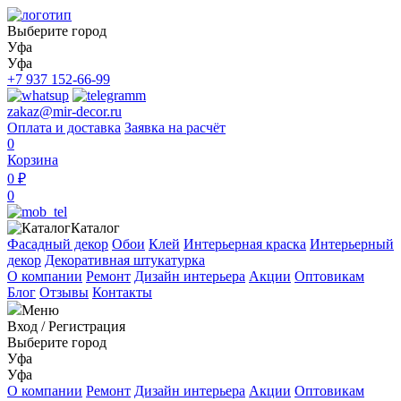
Выберите город
Уфа
Уфа
+7 937 152-66-99
zakaz@mir-decor.ru
Оплата и доставка
Заявка на расчёт
0
Корзина
0 ₽
0
Каталог
Фасадный декор
Обои
Клей
Интерьерная краска
Интерьерный
декор
Декоративная штукатурка
О компании
Ремонт
Дизайн интерьера
Акции
Оптовикам
Блог
Отзывы
Контакты
Меню
Вход
/
Регистрация
Выберите город
Уфа
Уфа
О компании
Ремонт
Дизайн интерьера
Акции
Оптовикам