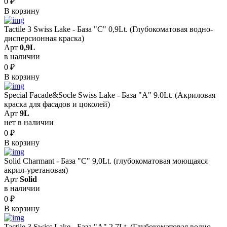
0
₽
В корзину
Tactile 3 Swiss Lake - База "C" 0,9Lt. (Глубокоматовая водно-
дисперсионная краска)
Арт
0,9L
в наличии
0
₽
В корзину
Special Facade&Socle Swiss Lake - База "A" 9.0Lt. (Акриловая
краска для фасадов и цоколей)
Арт
9L
нет в наличии
0
₽
В корзину
Solid Сharmant - База "С" 9,0Lt. (глубокоматовая моющаяся
акрил-уретановая)
Арт
Solid
в наличии
0
₽
В корзину
Tactile 3 Swiss Lake - База "A" 2.7Lt. (Глубокоматовая водно-