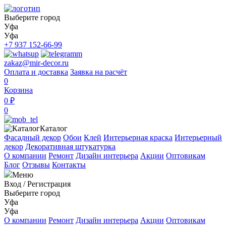
Выберите город
Уфа
Уфа
+7 937 152-66-99
zakaz@mir-decor.ru
Оплата и доставка
Заявка на расчёт
0
Корзина
0 ₽
0
Каталог
Фасадный декор
Обои
Клей
Интерьерная краска
Интерьерный
декор
Декоративная штукатурка
О компании
Ремонт
Дизайн интерьера
Акции
Оптовикам
Блог
Отзывы
Контакты
Меню
Вход
/
Регистрация
Выберите город
Уфа
Уфа
О компании
Ремонт
Дизайн интерьера
Акции
Оптовикам