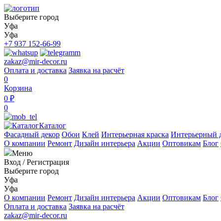
Выберите город
Уфа
Уфа
+7 937 152-66-99
zakaz@mir-decor.ru
Оплата и доставка
Заявка на расчёт
0
Корзина
0 ₽
0
Каталог
Фасадный декор
Обои
Клей
Интерьерная краска
Интерьерный 
О компании
Ремонт
Дизайн интерьера
Акции
Оптовикам
Блог
Меню
Вход
/
Регистрация
Выберите город
Уфа
Уфа
О компании
Ремонт
Дизайн интерьера
Акции
Оптовикам
Блог
Оплата и доставка
Заявка на расчёт
zakaz@mir-decor.ru