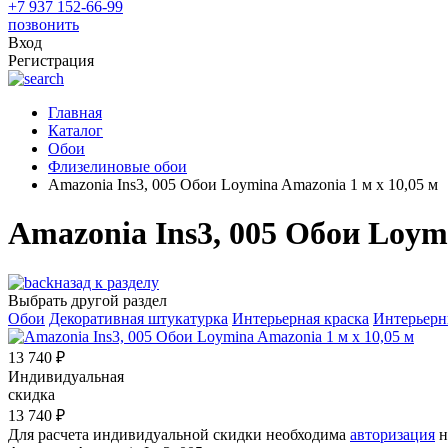
+7 937 152-66-99
позвонить
Вход
Регистрация
Главная
Каталог
Обои
Флизелиновые обои
Amazonia Ins3, 005 Обои Loymina Amazonia 1 м х 10,05 м
Amazonia Ins3, 005 Обои Loymi
назад к разделу
Выбрать другой раздел
Обои
Декоративная штукатурка
Интерьерная краска
Интерьерн
13 740
₽
Индивидуальная
скидка
13 740
₽
Для расчета индивидуальной скидки необходима
авторизация
н