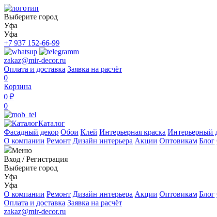
Выберите город
Уфа
Уфа
+7 937 152-66-99
zakaz@mir-decor.ru
Оплата и доставка
Заявка на расчёт
0
Корзина
0 ₽
0
Каталог
Фасадный декор
Обои
Клей
Интерьерная краска
Интерьерный 
О компании
Ремонт
Дизайн интерьера
Акции
Оптовикам
Блог
Меню
Вход
/
Регистрация
Выберите город
Уфа
Уфа
О компании
Ремонт
Дизайн интерьера
Акции
Оптовикам
Блог
Оплата и доставка
Заявка на расчёт
zakaz@mir-decor.ru