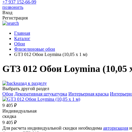
+7 937 152-66-99
позвонить
Вход
Регистрация
Главная
Каталог
Обои
Флизелиновые обои
GT3 012 Обои Loymina (10,05 х 1 м)
GT3 012 Обои Loymina (10,05 х
назад к разделу
Выбрать другой раздел
Обои
Декоративная штукатурка
Интерьерная краска
Интерьерн
9 405
₽
Индивидуальная
скидка
9 405
₽
Для расчета индивидуальной скидки необходима
авторизация
н