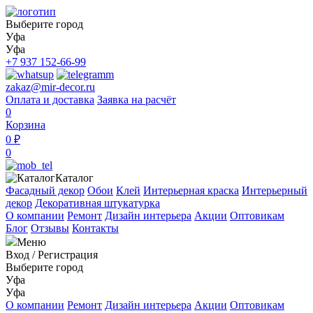
Выберите город
Уфа
Уфа
+7 937 152-66-99
zakaz@mir-decor.ru
Оплата и доставка
Заявка на расчёт
0
Корзина
0 ₽
0
Каталог
Фасадный декор
Обои
Клей
Интерьерная краска
Интерьерный
декор
Декоративная штукатурка
О компании
Ремонт
Дизайн интерьера
Акции
Оптовикам
Блог
Отзывы
Контакты
Меню
Вход
/
Регистрация
Выберите город
Уфа
Уфа
О компании
Ремонт
Дизайн интерьера
Акции
Оптовикам