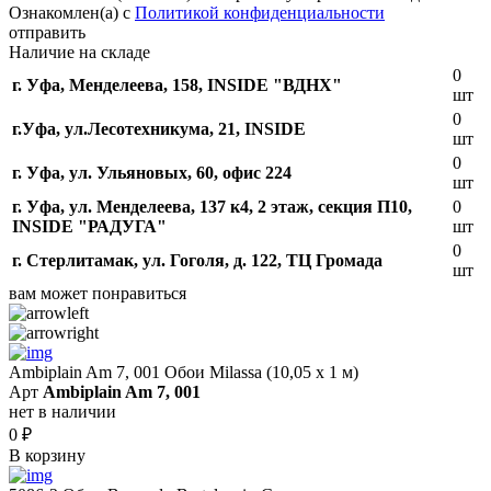
Ознакомлен(а) с
Политикой конфиденциальности
отправить
Наличие на складе
0
г. Уфа, Менделеева, 158, INSIDE "ВДНХ"
шт
0
г.Уфа, ​ул.Лесотехникума, 21, INSIDE
шт
0
г. Уфа, ул. Ульяновых, 60, офис 224
шт
г. Уфа, ул. Менделеева, 137 к4, ​2 этаж, секция П10,
0
INSIDE "РАДУГА"
шт
0
г. Стерлитамак, ул. Гоголя, д. 122, ТЦ Громада
шт
вам может понравиться
Ambiplain Am 7, 001 Обои Milassa (10,05 х 1 м)
Арт
Ambiplain Am 7, 001
нет в наличии
0
₽
В корзину