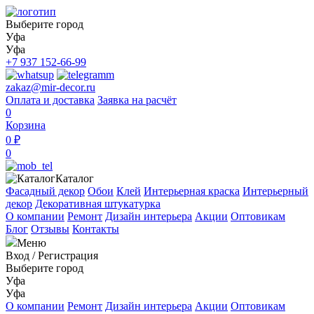
Выберите город
Уфа
Уфа
+7 937 152-66-99
zakaz@mir-decor.ru
Оплата и доставка
Заявка на расчёт
0
Корзина
0 ₽
0
Каталог
Фасадный декор
Обои
Клей
Интерьерная краска
Интерьерный
декор
Декоративная штукатурка
О компании
Ремонт
Дизайн интерьера
Акции
Оптовикам
Блог
Отзывы
Контакты
Меню
Вход
/
Регистрация
Выберите город
Уфа
Уфа
О компании
Ремонт
Дизайн интерьера
Акции
Оптовикам