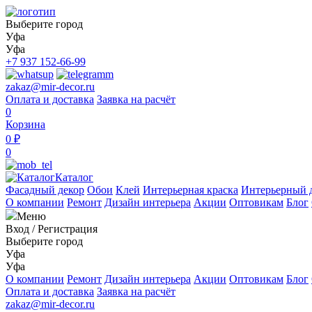
Выберите город
Уфа
Уфа
+7 937 152-66-99
zakaz@mir-decor.ru
Оплата и доставка
Заявка на расчёт
0
Корзина
0 ₽
0
Каталог
Фасадный декор
Обои
Клей
Интерьерная краска
Интерьерный 
О компании
Ремонт
Дизайн интерьера
Акции
Оптовикам
Блог
Меню
Вход
/
Регистрация
Выберите город
Уфа
Уфа
О компании
Ремонт
Дизайн интерьера
Акции
Оптовикам
Блог
Оплата и доставка
Заявка на расчёт
zakaz@mir-decor.ru