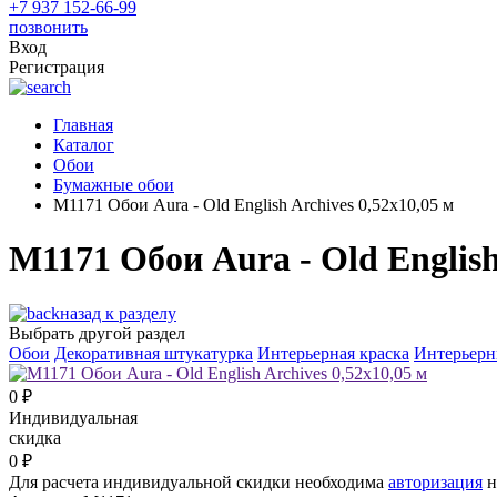
+7 937 152-66-99
позвонить
Вход
Регистрация
Главная
Каталог
Обои
Бумажные обои
M1171 Обои Aura - Old English Archives 0,52x10,05 м
M1171 Обои Aura - Old English
назад к разделу
Выбрать другой раздел
Обои
Декоративная штукатурка
Интерьерная краска
Интерьерн
0
₽
Индивидуальная
скидка
0
₽
Для расчета индивидуальной скидки необходима
авторизация
н