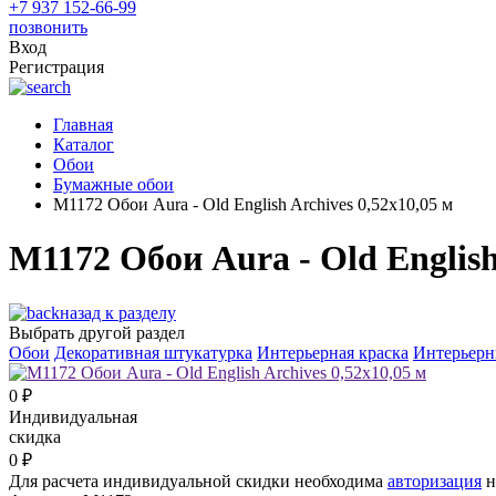
+7 937 152-66-99
позвонить
Вход
Регистрация
Главная
Каталог
Обои
Бумажные обои
M1172 Обои Aura - Old English Archives 0,52x10,05 м
M1172 Обои Aura - Old English
назад к разделу
Выбрать другой раздел
Обои
Декоративная штукатурка
Интерьерная краска
Интерьерн
0
₽
Индивидуальная
скидка
0
₽
Для расчета индивидуальной скидки необходима
авторизация
н