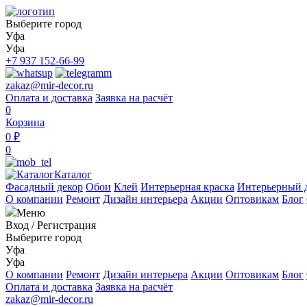
Выберите город
Уфа
Уфа
+7 937 152-66-99
zakaz@mir-decor.ru
Оплата и доставка
Заявка на расчёт
0
Корзина
0 ₽
0
Каталог
Фасадный декор
Обои
Клей
Интерьерная краска
Интерьерный 
О компании
Ремонт
Дизайн интерьера
Акции
Оптовикам
Блог
Меню
Вход
/
Регистрация
Выберите город
Уфа
Уфа
О компании
Ремонт
Дизайн интерьера
Акции
Оптовикам
Блог
Оплата и доставка
Заявка на расчёт
zakaz@mir-decor.ru