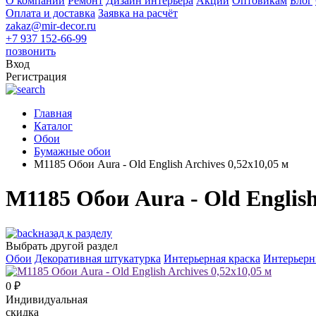
О компании
Ремонт
Дизайн интерьера
Акции
Оптовикам
Блог
Оплата и доставка
Заявка на расчёт
zakaz@mir-decor.ru
+7 937 152-66-99
позвонить
Вход
Регистрация
Главная
Каталог
Обои
Бумажные обои
M1185 Обои Aura - Old English Archives 0,52x10,05 м
M1185 Обои Aura - Old English
назад к разделу
Выбрать другой раздел
Обои
Декоративная штукатурка
Интерьерная краска
Интерьерн
0
₽
Индивидуальная
скидка