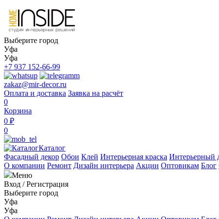
Выберите город
Уфа
Уфа
+7 937 152-66-99
zakaz@mir-decor.ru
Оплата и доставка
Заявка на расчёт
0
Корзина
0 ₽
0
Каталог
Фасадный декор
Обои
Клей
Интерьерная краска
Интерьерный 
О компании
Ремонт
Дизайн интерьера
Акции
Оптовикам
Блог
Меню
Вход
/
Регистрация
Выберите город
Уфа
Уфа