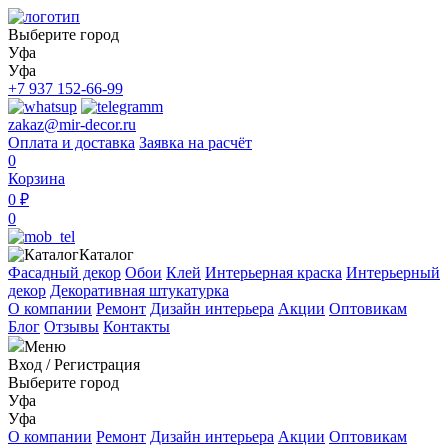
Выберите город
Уфа
Уфа
+7 937 152-66-99
zakaz@mir-decor.ru
Оплата и доставка
Заявка на расчёт
0
Корзина
0 ₽
0
Каталог
Фасадный декор
Обои
Клей
Интерьерная краска
Интерьерный
декор
Декоративная штукатурка
О компании
Ремонт
Дизайн интерьера
Акции
Оптовикам
Блог
Отзывы
Контакты
Меню
Вход
/
Регистрация
Выберите город
Уфа
Уфа
О компании
Ремонт
Дизайн интерьера
Акции
Оптовикам