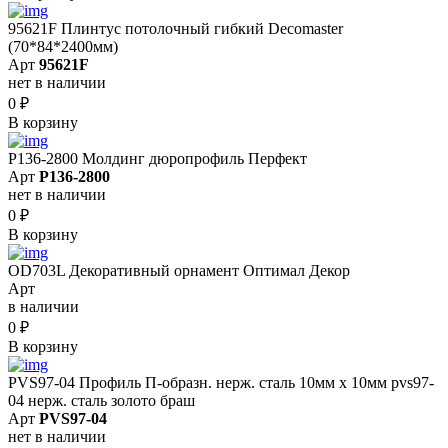
95621F Плинтус потолочный гибкий Decomaster
(70*84*2400мм)
Арт
95621F
нет в наличии
0
₽
В корзину
P136-2800 Молдинг дюропрофиль Перфект
Арт
P136-2800
нет в наличии
0
₽
В корзину
OD703L Декоративный орнамент Оптимал Декор
Арт
в наличии
0
₽
В корзину
PVS97-04 Профиль П-образн. нерж. сталь 10мм х 10мм pvs97-
04 нерж. сталь золото браш
Арт
PVS97-04
нет в наличии