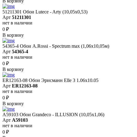
В корзину
51211301 Обои Lutece - Arty (10,05x0,53)
Арт
51211301
нет в наличии
0
₽
В корзину
54365-4 Обои A.Rossi - Spectrum max (1,06x10,05м)
Арт
54365-4
нет в наличии
0
₽
В корзину
ER12163-08 Обои Эрисманн Elle 3 1.06x10.05
Арт
ER12163-08
нет в наличии
0
₽
В корзину
A59103 Обои Grandeco - ILLUSION (10,05х1,06)
Арт
A59103
нет в наличии
0
₽