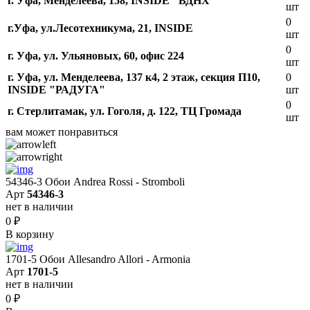
г. Уфа, Менделеева, 158, INSIDE "ВДНХ"
шт
0
г.Уфа, ​ул.Лесотехникума, 21, INSIDE
шт
0
г. Уфа, ул. Ульяновых, 60, офис 224
шт
г. Уфа, ул. Менделеева, 137 к4, ​2 этаж, секция П10,
0
INSIDE "РАДУГА"
шт
0
г. Стерлитамак, ул. Гоголя, д. 122, ТЦ Громада
шт
вам может понравиться
54346-3 Обои Andrea Rossi - Stromboli
Арт
54346-3
нет в наличии
0
₽
В корзину
1701-5 Обои Allesandro Allori - Armonia
Арт
1701-5
нет в наличии
0
₽