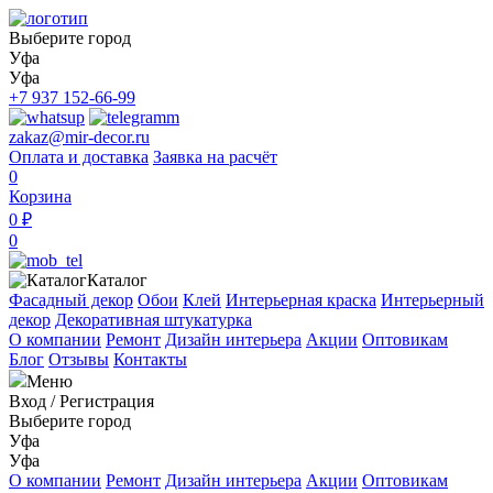
Выберите город
Уфа
Уфа
+7 937 152-66-99
zakaz@mir-decor.ru
Оплата и доставка
Заявка на расчёт
0
Корзина
0 ₽
0
Каталог
Фасадный декор
Обои
Клей
Интерьерная краска
Интерьерный
декор
Декоративная штукатурка
О компании
Ремонт
Дизайн интерьера
Акции
Оптовикам
Блог
Отзывы
Контакты
Меню
Вход
/
Регистрация
Выберите город
Уфа
Уфа
О компании
Ремонт
Дизайн интерьера
Акции
Оптовикам