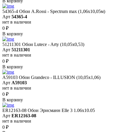
В корзину
54365-4 Обои A.Rossi - Spectrum max (1,06x10,05м)
Арт
54365-4
нет в наличии
0
₽
В корзину
51211301 Обои Lutece - Arty (10,05x0,53)
Арт
51211301
нет в наличии
0
₽
В корзину
A59103 Обои Grandeco - ILLUSION (10,05х1,06)
Арт
A59103
нет в наличии
0
₽
В корзину
ER12163-08 Обои Эрисманн Elle 3 1.06x10.05
Арт
ER12163-08
нет в наличии
0
₽