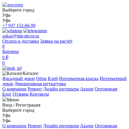
Выберите город
Уфа
Уфа
+7 937 152-66-99
zakaz@mir-decor.ru
Оплата и доставка
Заявка на расчёт
0
Корзина
0 ₽
0
Каталог
Фасадный декор
Обои
Клей
Интерьерная краска
Интерьерный
декор
Декоративная штукатурка
О компании
Ремонт
Дизайн интерьера
Акции
Оптовикам
Блог
Отзывы
Контакты
Меню
Вход
/
Регистрация
Выберите город
Уфа
Уфа
О компании
Ремонт
Дизайн интерьера
Акции
Оптовикам