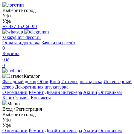
Выберите город
Уфа
Уфа
+7 937 152-66-99
zakaz@mir-decor.ru
Оплата и доставка
Заявка на расчёт
0
Корзина
0 ₽
0
Каталог
Фасадный декор
Обои
Клей
Интерьерная краска
Интерьерный
декор
Декоративная штукатурка
О компании
Ремонт
Дизайн интерьера
Акции
Оптовикам
Блог
Отзывы
Контакты
Меню
Вход
/
Регистрация
Выберите город
Уфа
Уфа
О компании
Ремонт
Дизайн интерьера
Акции
Оптовикам