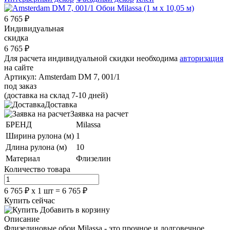
6 765
₽
Индивидуальная
скидка
6 765
₽
Для расчета индивидуальной скидки необходима
авторизация
на сайте
Артикул:
Amsterdam DM 7, 001/1
под заказ
(доставка на склад 7-10 дней)
Доставка
Заявка на расчет
БРЕНД
Milassa
Ширина рулона (м)
1
Длина рулона (м)
10
Материал
Флизелин
Количество товара
6 765
₽
х
1
шт =
6 765
₽
Купить сейчас
Добавить в корзину
Описание
Флизелиновые обои Milassa - это прочное и долговечное