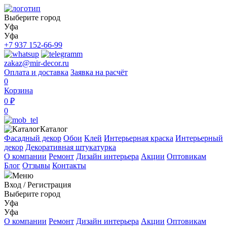
Выберите город
Уфа
Уфа
+7 937 152-66-99
zakaz@mir-decor.ru
Оплата и доставка
Заявка на расчёт
0
Корзина
0 ₽
0
Каталог
Фасадный декор
Обои
Клей
Интерьерная краска
Интерьерный
декор
Декоративная штукатурка
О компании
Ремонт
Дизайн интерьера
Акции
Оптовикам
Блог
Отзывы
Контакты
Меню
Вход
/
Регистрация
Выберите город
Уфа
Уфа
О компании
Ремонт
Дизайн интерьера
Акции
Оптовикам