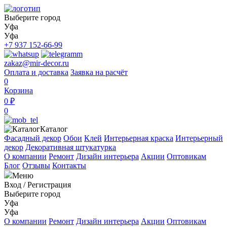
Выберите город
Уфа
Уфа
+7 937 152-66-99
zakaz@mir-decor.ru
Оплата и доставка
Заявка на расчёт
0
Корзина
0 ₽
0
Каталог
Фасадный декор
Обои
Клей
Интерьерная краска
Интерьерный
декор
Декоративная штукатурка
О компании
Ремонт
Дизайн интерьера
Акции
Оптовикам
Блог
Отзывы
Контакты
Меню
Вход
/
Регистрация
Выберите город
Уфа
Уфа
О компании
Ремонт
Дизайн интерьера
Акции
Оптовикам