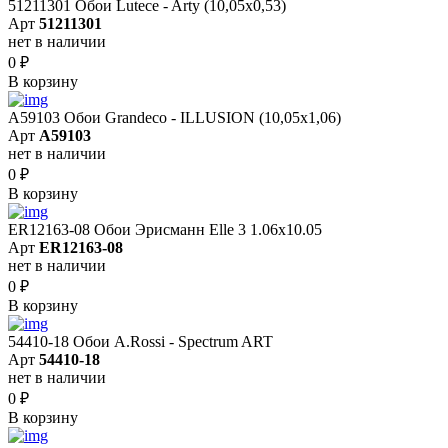
51211301 Обои Lutece - Arty (10,05x0,53)
Арт
51211301
нет в наличии
0
₽
В корзину
A59103 Обои Grandeco - ILLUSION (10,05х1,06)
Арт
A59103
нет в наличии
0
₽
В корзину
ER12163-08 Обои Эрисманн Elle 3 1.06x10.05
Арт
ER12163-08
нет в наличии
0
₽
В корзину
54410-18 Обои A.Rossi - Spectrum ART
Арт
54410-18
нет в наличии
0
₽
В корзину