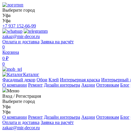
Выберите город
Уфа
Уфа
+7 937 152-66-99
zakaz@mir-decor.ru
Оплата и доставка
Заявка на расчёт
0
Корзина
0 ₽
0
Каталог
Фасадный декор
Обои
Клей
Интерьерная краска
Интерьерный 
О компании
Ремонт
Дизайн интерьера
Акции
Оптовикам
Блог
Меню
Вход
/
Регистрация
Выберите город
Уфа
Уфа
О компании
Ремонт
Дизайн интерьера
Акции
Оптовикам
Блог
Оплата и доставка
Заявка на расчёт
zakaz@mir-decor.ru