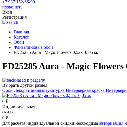
+7 937 152-66-99
позвонить
Вход
Регистрация
Главная
Каталог
Обои
Флизелиновые обои
FD25285 Aura - Magic Flowers 0,52x10,05 м.
FD25285 Aura - Magic Flowers 
назад к разделу
Выбрать другой раздел
Обои
Декоративная штукатурка
Интерьерная краска
Интерьерн
0
₽
Индивидуальная
скидка
0
₽
Для расчета индивидуальной скидки необходима
авторизация
н