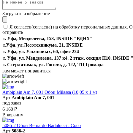
Загрузить изображение
Я согласен(согласна) на обработку персональных данных. О
отправить
г. Уфа, Менделеева, 158, INSIDE "ВДНХ"
г.Уфа, ​ул.Лесотехникума, 21, INSIDE
г. Уфа, ул. Ульяновых, 60, офис 224
г. Уфа, ул. Менделеева, 137 к4, ​2 этаж, секция П10, INSID
г. Стерлитамак, ул. Гоголя, д. 122, ТЦ Громада
вам может понравиться
Ambiplain Am 7, 001 Обои Milassa (10,05 х 1 м)
Арт
Ambiplain Am 7, 001
под заказ
6 160
₽
В корзину
5086-2 Обои Bernardo Bartalucci - Coco
Арт
5086-2