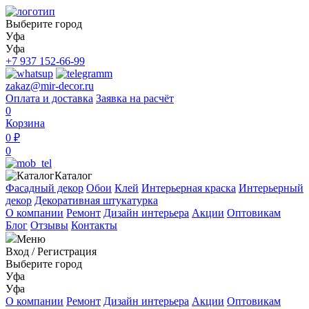
Выберите город
Уфа
Уфа
+7 937 152-66-99
zakaz@mir-decor.ru
Оплата и доставка
Заявка на расчёт
0
Корзина
0 ₽
0
Каталог
Фасадный декор
Обои
Клей
Интерьерная краска
Интерьерный
декор
Декоративная штукатурка
О компании
Ремонт
Дизайн интерьера
Акции
Оптовикам
Блог
Отзывы
Контакты
Меню
Вход
/
Регистрация
Выберите город
Уфа
Уфа
О компании
Ремонт
Дизайн интерьера
Акции
Оптовикам