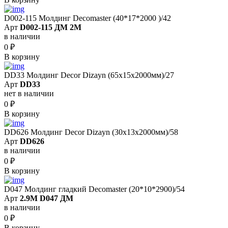
D002-115 Молдинг Decomaster (40*17*2000 )/42
Арт
D002-115 ДМ 2М
в наличии
0
₽
В корзину
DD33 Молдинг Decor Dizayn (65x15x2000мм)/27
Арт
DD33
нет в наличии
0
₽
В корзину
DD626 Молдинг Decor Dizayn (30x13x2000мм)/58
Арт
DD626
в наличии
0
₽
В корзину
D047 Молдинг гладкий Decomaster (20*10*2900)/54
Арт
2.9M D047 ДМ
в наличии
0
₽
В корзину