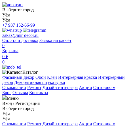
Выберите город
Уфа
Уфа
+7 937 152-66-99
zakaz@mir-decor.ru
Оплата и доставка
Заявка на расчёт
0
Корзина
0 ₽
0
Каталог
Фасадный декор
Обои
Клей
Интерьерная краска
Интерьерный
декор
Декоративная штукатурка
О компании
Ремонт
Дизайн интерьера
Акции
Оптовикам
Блог
Отзывы
Контакты
Меню
Вход
/
Регистрация
Выберите город
Уфа
Уфа
О компании
Ремонт
Дизайн интерьера
Акции
Оптовикам