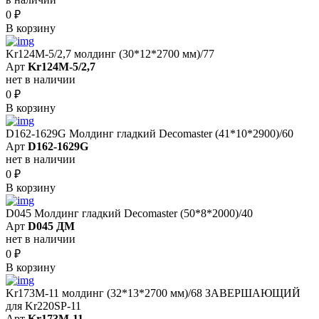
0
₽
В корзину
Kr124M-5/2,7 молдинг (30*12*2700 мм)/77
Арт
Kr124M-5/2,7
нет в наличии
0
₽
В корзину
D162-1629G Молдинг гладкий Decomaster (41*10*2900)/60
Арт
D162-1629G
нет в наличии
0
₽
В корзину
D045 Молдинг гладкий Decomaster (50*8*2000)/40
Арт
D045 ДМ
нет в наличии
0
₽
В корзину
Kr173M-11 молдинг (32*13*2700 мм)/68 ЗАВЕРШАЮЩИЙ
для Kr220SP-11
Арт
Kr173M-11