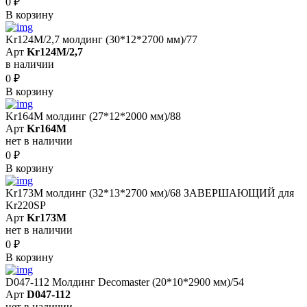
0
₽
В корзину
Kr124M/2,7 молдинг (30*12*2700 мм)/77
Арт
Kr124M/2,7
в наличии
0
₽
В корзину
Kr164M молдинг (27*12*2000 мм)/88
Арт
Kr164M
нет в наличии
0
₽
В корзину
Kr173M молдинг (32*13*2700 мм)/68 ЗАВЕРШАЮЩИЙ для
Kr220SP
Арт
Kr173M
нет в наличии
0
₽
В корзину
D047-112 Молдинг Decomaster (20*10*2900 мм)/54
Арт
D047-112
нет в наличии