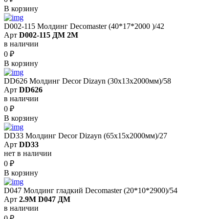
В корзину
D002-115 Молдинг Decomaster (40*17*2000 )/42
Арт
D002-115 ДМ 2М
в наличии
0
₽
В корзину
DD626 Молдинг Decor Dizayn (30x13x2000мм)/58
Арт
DD626
в наличии
0
₽
В корзину
DD33 Молдинг Decor Dizayn (65x15x2000мм)/27
Арт
DD33
нет в наличии
0
₽
В корзину
D047 Молдинг гладкий Decomaster (20*10*2900)/54
Арт
2.9M D047 ДМ
в наличии
0
₽