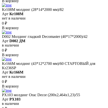
В корзину
Kr108M молдинг (28*14*2000 мм)/82
Арт
Kr108M
нет в наличии
0
₽
В корзину
D002 Молдинг гладкий Decomaster (40*17*2000)/42
Арт
D002 ДМ
в наличии
0
₽
В корзину
Kr166M молдинг (43*12*2700 мм)/60 СТАРТОВЫЙ для
Kr236SP
Арт
Kr166M
нет в наличии
0
₽
В корзину
PX103 молдинг Orac Decor (200x2,464x1,23)/55
Арт
PX103
в наличии