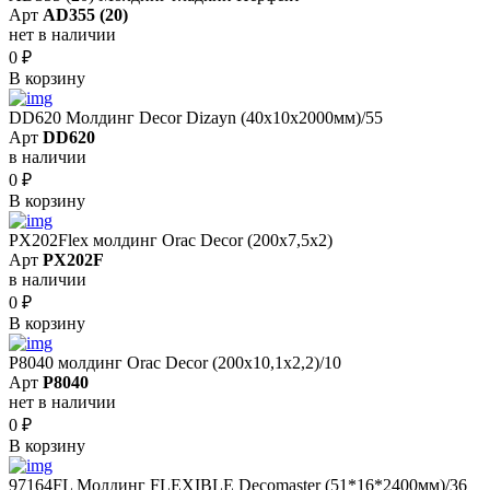
Арт
AD355 (20)
нет в наличии
0
₽
В корзину
DD620 Молдинг Decor Dizayn (40х10x2000мм)/55
Арт
DD620
в наличии
0
₽
В корзину
PX202Flex молдинг Orac Decor (200x7,5x2)
Арт
PX202F
в наличии
0
₽
В корзину
P8040 молдинг Orac Decor (200x10,1x2,2)/10
Арт
P8040
нет в наличии
0
₽
В корзину
97164FL Молдинг FLEXIBLE Decomaster (51*16*2400мм)/36