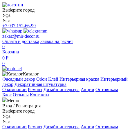
Выберите город
Уфа
Уфа
+7 937 152-66-99
zakaz@mir-decor.ru
Оплата и доставка
Заявка на расчёт
0
Корзина
0 ₽
0
Каталог
Фасадный декор
Обои
Клей
Интерьерная краска
Интерьерный
декор
Декоративная штукатурка
О компании
Ремонт
Дизайн интерьера
Акции
Оптовикам
Блог
Отзывы
Контакты
Меню
Вход
/
Регистрация
Выберите город
Уфа
Уфа
О компании
Ремонт
Дизайн интерьера
Акции
Оптовикам