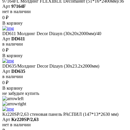
97164FL Молдинг FLEXIBLE Decomaster (51*16*2400мм)/36
Арт
97164F
нет в наличии
0
₽
В корзину
DD611 Молдинг Decor Dizayn (30х20x2000мм)/40
Арт
DD611
в наличии
0
₽
В корзину
DD635/Молдинг Decor Dizayn (30х23.2x2000мм)
Арт
DD635
в наличии
0
₽
В корзину
не забудьте купить
Kr220SP/2,63 cтеновая панель РАСПИЛ (147*13*2630 мм)
Арт
Kr220SP/2,63
нет в наличии