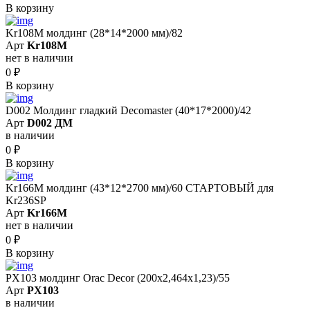
В корзину
Kr108M молдинг (28*14*2000 мм)/82
Арт
Kr108M
нет в наличии
0
₽
В корзину
D002 Молдинг гладкий Decomaster (40*17*2000)/42
Арт
D002 ДМ
в наличии
0
₽
В корзину
Kr166M молдинг (43*12*2700 мм)/60 СТАРТОВЫЙ для
Kr236SP
Арт
Kr166M
нет в наличии
0
₽
В корзину
PX103 молдинг Orac Decor (200x2,464x1,23)/55
Арт
PX103
в наличии