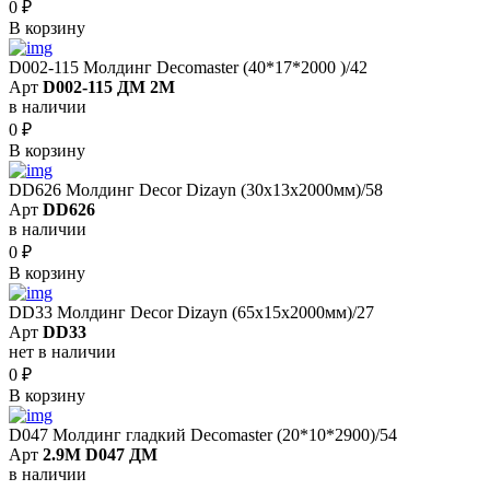
0
₽
В корзину
D002-115 Молдинг Decomaster (40*17*2000 )/42
Арт
D002-115 ДМ 2М
в наличии
0
₽
В корзину
DD626 Молдинг Decor Dizayn (30x13x2000мм)/58
Арт
DD626
в наличии
0
₽
В корзину
DD33 Молдинг Decor Dizayn (65x15x2000мм)/27
Арт
DD33
нет в наличии
0
₽
В корзину
D047 Молдинг гладкий Decomaster (20*10*2900)/54
Арт
2.9M D047 ДМ
в наличии