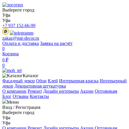
Выберите город
Уфа
Уфа
+7 937 152-66-99
zakaz@mir-decor.ru
Оплата и доставка
Заявка на расчёт
0
Корзина
0 ₽
0
Каталог
Фасадный декор
Обои
Клей
Интерьерная краска
Интерьерный
декор
Декоративная штукатурка
О компании
Ремонт
Дизайн интерьера
Акции
Оптовикам
Блог
Отзывы
Контакты
Меню
Вход
/
Регистрация
Выберите город
Уфа
Уфа
О компании
Ремонт
Дизайн интерьера
Акции
Оптовикам