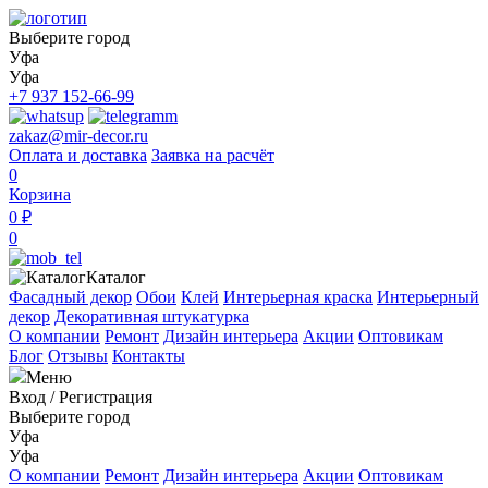
Выберите город
Уфа
Уфа
+7 937 152-66-99
zakaz@mir-decor.ru
Оплата и доставка
Заявка на расчёт
0
Корзина
0 ₽
0
Каталог
Фасадный декор
Обои
Клей
Интерьерная краска
Интерьерный
декор
Декоративная штукатурка
О компании
Ремонт
Дизайн интерьера
Акции
Оптовикам
Блог
Отзывы
Контакты
Меню
Вход
/
Регистрация
Выберите город
Уфа
Уфа
О компании
Ремонт
Дизайн интерьера
Акции
Оптовикам