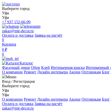
Выберите город
Уфа
Уфа
+7 937 152-66-99
zakaz@mir-decor.ru
Оплата и доставка
Заявка на расчёт
0
Корзина
0 ₽
0
Каталог
Фасадный декор
Обои
Клей
Интерьерная краска
Интерьерный 
О компании
Ремонт
Дизайн интерьера
Акции
Оптовикам
Блог
Меню
Вход
/
Регистрация
Выберите город
Уфа
Уфа
О компании
Ремонт
Дизайн интерьера
Акции
Оптовикам
Блог
Оплата и доставка
Заявка на расчёт
zakaz@mir-decor.ru