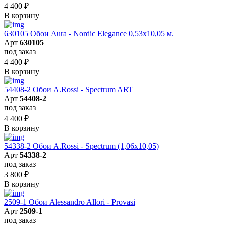
4 400
₽
В корзину
630105 Обои Aura - Nordic Elegance 0,53x10,05 м.
Арт
630105
под заказ
4 400
₽
В корзину
54408-2 Обои A.Rossi - Spectrum ART
Арт
54408-2
под заказ
4 400
₽
В корзину
54338-2 Обои A.Rossi - Spectrum (1,06x10,05)
Арт
54338-2
под заказ
3 800
₽
В корзину
2509-1 Обои Alessandro Allori - Provasi
Арт
2509-1
под заказ