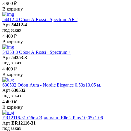
3 960
₽
В корзину
54412-4 Обои A.Rossi - Spectrum ART
Арт
54412-4
под заказ
4 400
₽
В корзину
54353-3 Обои A.Rossi - Spectrum +
Арт
54353-3
под заказ
4 400
₽
В корзину
630532 Обои Aura - Nordic Elegance 0,53x10,05 м.
Арт
630532
под заказ
4 400
₽
В корзину
ER12116-31 Обои Эрисманн Elle 2 Plus 10,05x1,06
Арт
ER12116-31
под заказ