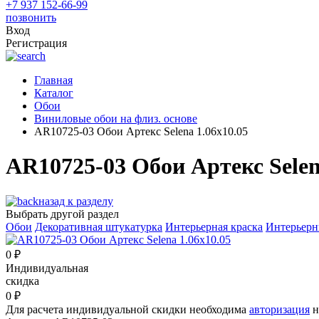
+7 937 152-66-99
позвонить
Вход
Регистрация
Главная
Каталог
Обои
Виниловые обои на флиз. основе
AR10725-03 Обои Артекс Selena 1.06x10.05
AR10725-03 Обои Артекс Selen
назад к разделу
Выбрать другой раздел
Обои
Декоративная штукатурка
Интерьерная краска
Интерьерн
0
₽
Индивидуальная
скидка
0
₽
Для расчета индивидуальной скидки необходима
авторизация
н