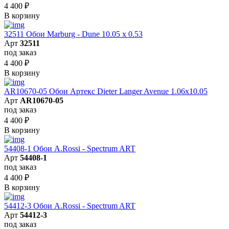
4 400
₽
В корзину
32511 Обои Marburg - Dune 10.05 х 0.53
Арт
32511
под заказ
4 400
₽
В корзину
AR10670-05 Обои Артекс Dieter Langer Avenue 1.06x10.05
Арт
AR10670-05
под заказ
4 400
₽
В корзину
54408-1 Обои A.Rossi - Spectrum ART
Арт
54408-1
под заказ
4 400
₽
В корзину
54412-3 Обои A.Rossi - Spectrum ART
Арт
54412-3
под заказ