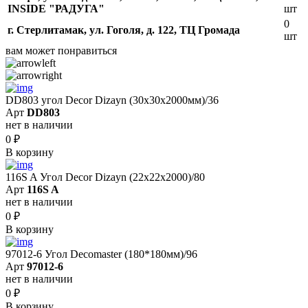
INSIDE "РАДУГА"
шт
0
г. Стерлитамак, ул. Гоголя, д. 122, ТЦ Громада
шт
вам может понравиться
DD803 угол Decor Dizayn (30x30x2000мм)/36
Арт
DD803
нет в наличии
0
₽
В корзину
116S A Угол Decor Dizayn (22х22х2000)/80
Арт
116S A
нет в наличии
0
₽
В корзину
97012-6 Угол Decomaster (180*180мм)/96
Арт
97012-6
нет в наличии
0
₽
В корзину