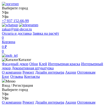
Выберите город
Уфа
Уфа
+7 937 152-66-99
zakaz@mir-decor.ru
Оплата и доставка
Заявка на расчёт
0
Корзина
0 ₽
0
Каталог
Фасадный декор
Обои
Клей
Интерьерная краска
Интерьерный
декор
Декоративная штукатурка
О компании
Ремонт
Дизайн интерьера
Акции
Оптовикам
Блог
Отзывы
Контакты
Меню
Вход
/
Регистрация
Выберите город
Уфа
Уфа
О компании
Ремонт
Дизайн интерьера
Акции
Оптовикам