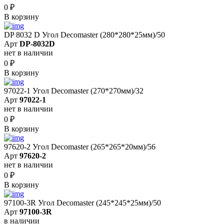
0
₽
В корзину
DP 8032 D Угол Decomaster (280*280*25мм)/50
Арт
DP-8032D
нет в наличии
0
₽
В корзину
97022-1 Угол Decomaster (270*270мм)/32
Арт
97022-1
нет в наличии
0
₽
В корзину
97620-2 Угол Decomaster (265*265*20мм)/56
Арт
97620-2
нет в наличии
0
₽
В корзину
97100-3R Угол Decomaster (245*245*25мм)/50
Арт
97100-3R
в наличии