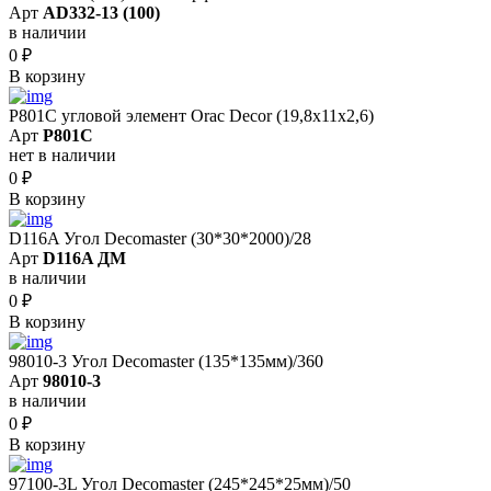
Арт
AD332-13 (100)
в наличии
0
₽
В корзину
P801C угловой элемент Orac Decor (19,8x11x2,6)
Арт
P801C
нет в наличии
0
₽
В корзину
D116A Угол Decomaster (30*30*2000)/28
Арт
D116A ДМ
в наличии
0
₽
В корзину
98010-3 Угол Decomaster (135*135мм)/360
Арт
98010-3
в наличии
0
₽
В корзину
97100-3L Угол Decomaster (245*245*25мм)/50