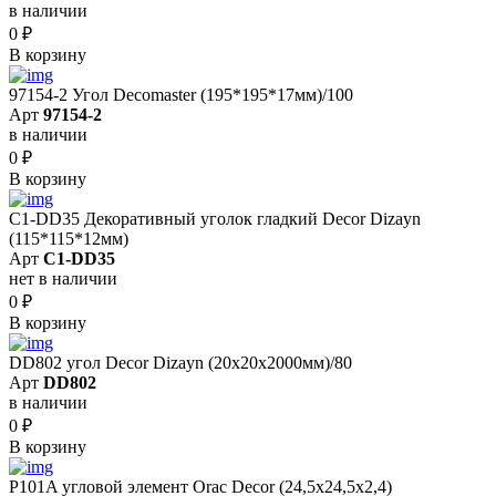
в наличии
0
₽
В корзину
97154-2 Угол Decomaster (195*195*17мм)/100
Арт
97154-2
в наличии
0
₽
В корзину
C1-DD35 Декоративный уголок гладкий Decor Dizayn
(115*115*12мм)
Арт
C1-DD35
нет в наличии
0
₽
В корзину
DD802 угол Decor Dizayn (20x20x2000мм)/80
Арт
DD802
в наличии
0
₽
В корзину
P101A угловой элемент Orac Decor (24,5x24,5x2,4)