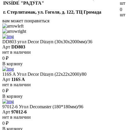
INSIDE "РАДУГА"
шт
0
г. Стерлитамак, ул. Гоголя, д. 122, ТЦ Громада
шт
вам может понравиться
DD803 угол Decor Dizayn (30x30x2000мм)/36
Арт
DD803
нет в наличии
0
₽
В корзину
116S A Угол Decor Dizayn (22х22х2000)/80
Арт
116S A
нет в наличии
0
₽
В корзину
97012-6 Угол Decomaster (180*180мм)/96
Арт
97012-6
нет в наличии
0
₽
В корзину