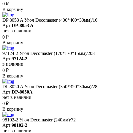
0
₽
В корзину
DP 8053 A Угол Decomaster (400*400*30мм)/16
Арт
DP-8053 A
нет в наличии
0
₽
В корзину
97124-2 Угол Decomaster (170*170*15мм)/208
Арт
97124-2
в наличии
0
₽
В корзину
DP 8050 A Угол Decomaster (350*350*30мм)/28
Арт
DP-8050A
нет в наличии
0
₽
В корзину
98102-2 Угол Decomaster (240мм)/72
Арт
98102-2
нет в наличии