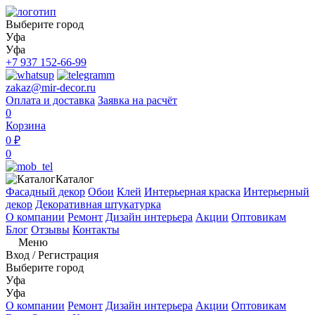
Выберите город
Уфа
Уфа
+7 937 152-66-99
zakaz@mir-decor.ru
Оплата и доставка
Заявка на расчёт
0
Корзина
0 ₽
0
Каталог
Фасадный декор
Обои
Клей
Интерьерная краска
Интерьерный
декор
Декоративная штукатурка
О компании
Ремонт
Дизайн интерьера
Акции
Оптовикам
Блог
Отзывы
Контакты
Меню
Вход
/
Регистрация
Выберите город
Уфа
Уфа
О компании
Ремонт
Дизайн интерьера
Акции
Оптовикам