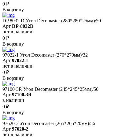
0
₽
В корзину
DP 8032 D Угол Decomaster (280*280*25мм)/50
Арт
DP-8032D
нет в наличии
0
₽
В корзину
97022-1 Угол Decomaster (270*270мм)/32
Арт
97022-1
нет в наличии
0
₽
В корзину
97100-3R Угол Decomaster (245*245*25мм)/50
Арт
97100-3R
в наличии
0
₽
В корзину
97620-2 Угол Decomaster (265*265*20мм)/56
Арт
97620-2
нет в наличии