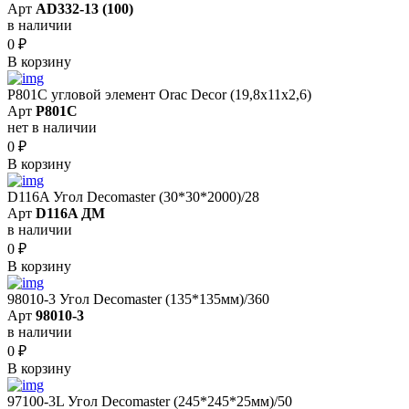
Арт
AD332-13 (100)
в наличии
0
₽
В корзину
P801C угловой элемент Orac Decor (19,8x11x2,6)
Арт
P801C
нет в наличии
0
₽
В корзину
D116A Угол Decomaster (30*30*2000)/28
Арт
D116A ДМ
в наличии
0
₽
В корзину
98010-3 Угол Decomaster (135*135мм)/360
Арт
98010-3
в наличии
0
₽
В корзину
97100-3L Угол Decomaster (245*245*25мм)/50