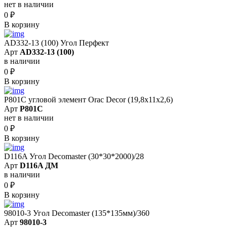
нет в наличии
0
₽
В корзину
AD332-13 (100) Угол Перфект
Арт
AD332-13 (100)
в наличии
0
₽
В корзину
P801C угловой элемент Orac Decor (19,8x11x2,6)
Арт
P801C
нет в наличии
0
₽
В корзину
D116A Угол Decomaster (30*30*2000)/28
Арт
D116A ДМ
в наличии
0
₽
В корзину
98010-3 Угол Decomaster (135*135мм)/360
Арт
98010-3