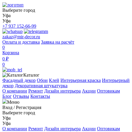
Выберите город
Уфа
Уфа
+7 937 152-66-99
zakaz@mir-decor.ru
Оплата и доставка
Заявка на расчёт
0
Корзина
0 ₽
0
Каталог
Фасадный декор
Обои
Клей
Интерьерная краска
Интерьерный
декор
Декоративная штукатурка
О компании
Ремонт
Дизайн интерьера
Акции
Оптовикам
Блог
Отзывы
Контакты
Меню
Вход
/
Регистрация
Выберите город
Уфа
Уфа
О компании
Ремонт
Дизайн интерьера
Акции
Оптовикам