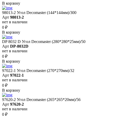
В корзину
98013-2 Угол Decomaster (144*144мм)/300
Арт
98013-2
нет в наличии
0
₽
В корзину
DP 8032 D Угол Decomaster (280*280*25мм)/50
Арт
DP-8032D
нет в наличии
0
₽
В корзину
97022-1 Угол Decomaster (270*270мм)/32
Арт
97022-1
нет в наличии
0
₽
В корзину
97620-2 Угол Decomaster (265*265*20мм)/56
Арт
97620-2
нет в наличии
0
₽