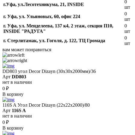
0
г.Уфа, ​ул.Лесотехникума, 21, INSIDE
шт
0
г. Уфа, ул. Ульяновых, 60, офис 224
шт
г. Уфа, ул. Менделеева, 137 к4, ​2 этаж, секция П10,
0
INSIDE "РАДУГА"
шт
0
г. Стерлитамак, ул. Гоголя, д. 122, ТЦ Громада
шт
вам может понравиться
DD803 угол Decor Dizayn (30x30x2000мм)/36
Арт
DD803
нет в наличии
0
₽
В корзину
116S A Угол Decor Dizayn (22х22х2000)/80
Арт
116S A
нет в наличии
0
₽
В корзину