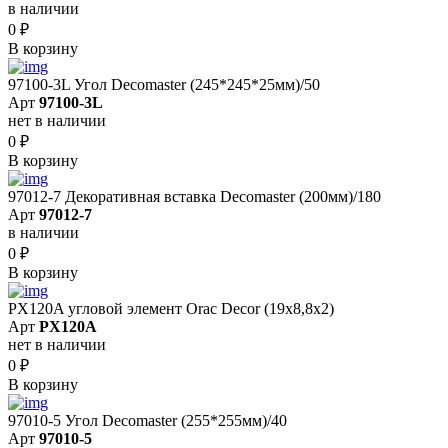
в наличии
0
₽
В корзину
97100-3L Угол Decomaster (245*245*25мм)/50
Арт
97100-3L
нет в наличии
0
₽
В корзину
97012-7 Декоративная вставка Decomaster (200мм)/180
Арт
97012-7
в наличии
0
₽
В корзину
PX120A угловой элемент Orac Decor (19x8,8x2)
Арт
PX120A
нет в наличии
0
₽
В корзину
97010-5 Угол Decomaster (255*255мм)/40
Арт
97010-5