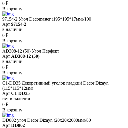
0
₽
В корзину
97154-2 Угол Decomaster (195*195*17мм)/100
Арт
97154-2
в наличии
0
₽
В корзину
AD308-12 (50) Угол Перфект
Арт
AD308-12 (50)
в наличии
0
₽
В корзину
C1-DD35 Декоративный уголок гладкий Decor Dizayn
(115*115*12мм)
Арт
C1-DD35
нет в наличии
0
₽
В корзину
DD802 угол Decor Dizayn (20x20x2000мм)/80
Арт
DD802