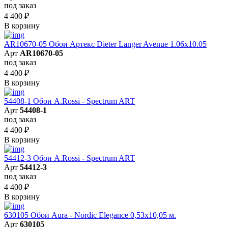
под заказ
4 400
₽
В корзину
AR10670-05 Обои Артекс Dieter Langer Avenue 1.06x10.05
Арт
AR10670-05
под заказ
4 400
₽
В корзину
54408-1 Обои A.Rossi - Spectrum ART
Арт
54408-1
под заказ
4 400
₽
В корзину
54412-3 Обои A.Rossi - Spectrum ART
Арт
54412-3
под заказ
4 400
₽
В корзину
630105 Обои Aura - Nordic Elegance 0,53x10,05 м.
Арт
630105