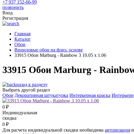
+7 937 152-66-99
позвонить
Вход
Регистрация
Главная
Каталог
Обои
Виниловые обои на флиз. основе
33915 Обои Marburg - Rainbow 3 10.05 х 1.06
33915 Обои Marburg - Rainbow 
назад к разделу
Выбрать другой раздел
Обои
Декоративная штукатурка
Интерьерная краска
Интерьерн
0
₽
Индивидуальная
скидка
0
₽
Для расчета индивидуальной скидки необходима
авторизация
н