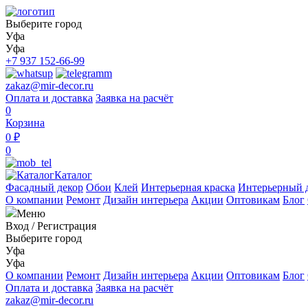
Выберите город
Уфа
Уфа
+7 937 152-66-99
zakaz@mir-decor.ru
Оплата и доставка
Заявка на расчёт
0
Корзина
0 ₽
0
Каталог
Фасадный декор
Обои
Клей
Интерьерная краска
Интерьерный 
О компании
Ремонт
Дизайн интерьера
Акции
Оптовикам
Блог
Меню
Вход
/
Регистрация
Выберите город
Уфа
Уфа
О компании
Ремонт
Дизайн интерьера
Акции
Оптовикам
Блог
Оплата и доставка
Заявка на расчёт
zakaz@mir-decor.ru