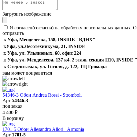
Загрузить изображение
Я согласен(согласна) на обработку персональных данных. О
отправить
г. Уфа, Менделеева, 158, INSIDE "ВДНХ"
г.Уфа, ​ул.Лесотехникума, 21, INSIDE
г. Уфа, ул. Ульяновых, 60, офис 224
г. Уфа, ул. Менделеева, 137 к4, ​2 этаж, секция П10, INSID
г. Стерлитамак, ул. Гоголя, д. 122, ТЦ Громада
вам может понравиться
54346-3 Обои Andrea Rossi - Stromboli
Арт
54346-3
под заказ
4 400
₽
В корзину
1701-5 Обои Allesandro Allori - Armonia
Арт
1701-5