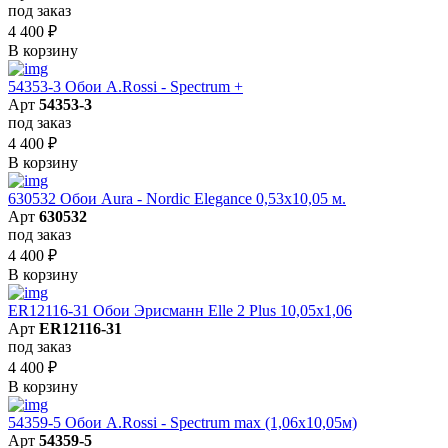
под заказ
4 400
₽
В корзину
54353-3 Обои A.Rossi - Spectrum +
Арт
54353-3
под заказ
4 400
₽
В корзину
630532 Обои Aura - Nordic Elegance 0,53x10,05 м.
Арт
630532
под заказ
4 400
₽
В корзину
ER12116-31 Обои Эрисманн Elle 2 Plus 10,05x1,06
Арт
ER12116-31
под заказ
4 400
₽
В корзину
54359-5 Обои A.Rossi - Spectrum max (1,06x10,05м)
Арт
54359-5