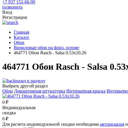
+7 937 152-66-99
позвонить
Вход
Регистрация
Главная
Каталог
Обои
Виниловые обои на флиз. основе
464771 Обои Rasch - Salsa 0.53x10.26
464771 Обои Rasch - Salsa 0.53
назад к разделу
Выбрать другой раздел
Обои
Декоративная штукатурка
Интерьерная краска
Интерьерн
0
₽
Индивидуальная
скидка
0
₽
Для расчета индивидуальной скидки необходима
авторизация
н