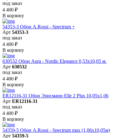
под заказ
4 400
₽
В корзину
54353-3 Обои A.Rossi - Spectrum +
Арт
54353-3
под заказ
4 400
₽
В корзину
630532 Обои Aura - Nordic Elegance 0,53x10,05 м.
Арт
630532
под заказ
4 400
₽
В корзину
ER12116-31 Обои Эрисманн Elle 2 Plus 10,05x1,06
Арт
ER12116-31
под заказ
4 400
₽
В корзину
54359-5 Обои A.Rossi - Spectrum max (1,06x10,05м)
Арт
54359-5