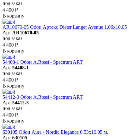
под заказ
4 400
₽
В корзину
AR10670-05 Обои Артекс Dieter Langer Avenue 1.06x10.05
Арт
AR10670-05
под заказ
4 400
₽
В корзину
54408-1 Обои A.Rossi - Spectrum ART
Арт
54408-1
под заказ
4 400
₽
В корзину
54412-3 Обои A.Rossi - Spectrum ART
Арт
54412-3
под заказ
4 400
₽
В корзину
630105 Обои Aura - Nordic Elegance 0,53x10,05 м.
Арт
630105