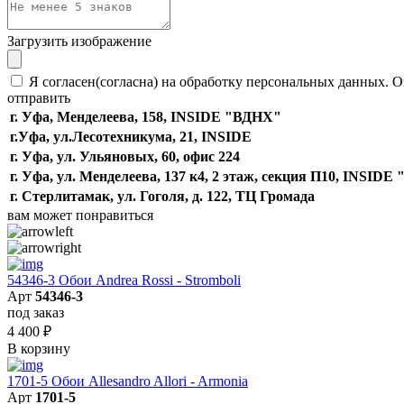
Загрузить изображение
Я согласен(согласна) на обработку персональных данных. О
отправить
г. Уфа, Менделеева, 158, INSIDE "ВДНХ"
г.Уфа, ​ул.Лесотехникума, 21, INSIDE
г. Уфа, ул. Ульяновых, 60, офис 224
г. Уфа, ул. Менделеева, 137 к4, ​2 этаж, секция П10, INSID
г. Стерлитамак, ул. Гоголя, д. 122, ТЦ Громада
вам может понравиться
54346-3 Обои Andrea Rossi - Stromboli
Арт
54346-3
под заказ
4 400
₽
В корзину
1701-5 Обои Allesandro Allori - Armonia
Арт
1701-5