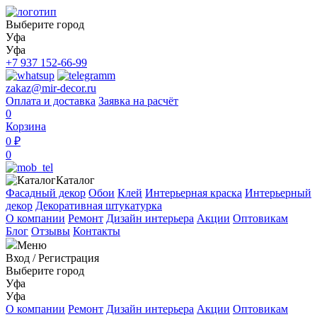
Выберите город
Уфа
Уфа
+7 937 152-66-99
zakaz@mir-decor.ru
Оплата и доставка
Заявка на расчёт
0
Корзина
0 ₽
0
Каталог
Фасадный декор
Обои
Клей
Интерьерная краска
Интерьерный
декор
Декоративная штукатурка
О компании
Ремонт
Дизайн интерьера
Акции
Оптовикам
Блог
Отзывы
Контакты
Меню
Вход
/
Регистрация
Выберите город
Уфа
Уфа
О компании
Ремонт
Дизайн интерьера
Акции
Оптовикам