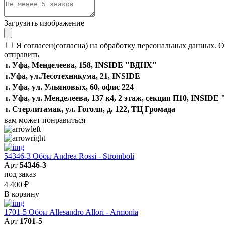
Загрузить изображение
Я согласен(согласна) на обработку персональных данных. О
отправить
г. Уфа, Менделеева, 158, INSIDE "ВДНХ"
г.Уфа, ​ул.Лесотехникума, 21, INSIDE
г. Уфа, ул. Ульяновых, 60, офис 224
г. Уфа, ул. Менделеева, 137 к4, ​2 этаж, секция П10, INSID
г. Стерлитамак, ул. Гоголя, д. 122, ТЦ Громада
вам может понравиться
54346-3 Обои Andrea Rossi - Stromboli
Арт
54346-3
под заказ
4 400
₽
В корзину
1701-5 Обои Allesandro Allori - Armonia
Арт
1701-5