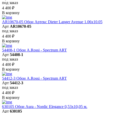
под заказ
4 400
₽
В корзину
AR10670-05 Обои Артекс Dieter Langer Avenue 1.06x10.05
Арт
AR10670-05
под заказ
4 400
₽
В корзину
54408-1 Обои A.Rossi - Spectrum ART
Арт
54408-1
под заказ
4 400
₽
В корзину
54412-3 Обои A.Rossi - Spectrum ART
Арт
54412-3
под заказ
4 400
₽
В корзину
630105 Обои Aura - Nordic Elegance 0,53x10,05 м.
Арт
630105