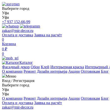
Выберите город
Уфа
Уфа
+7 937 152-66-99
zakaz@mir-decor.ru
Оплата и доставка
Заявка на расчёт
0
Корзина
0 ₽
0
Каталог
Фасадный декор
Обои
Клей
Интерьерная краска
Интерьерный 
О компании
Ремонт
Дизайн интерьера
Акции
Оптовикам
Блог
Меню
Вход
/
Регистрация
Выберите город
Уфа
Уфа
О компании
Ремонт
Дизайн интерьера
Акции
Оптовикам
Блог
Оплата и доставка
Заявка на расчёт
zakaz@mir-decor.ru