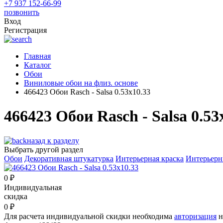
+7 937 152-66-99
позвонить
Вход
Регистрация
Главная
Каталог
Обои
Виниловые обои на флиз. основе
466423 Обои Rasch - Salsa 0.53x10.33
466423 Обои Rasch - Salsa 0.53
назад к разделу
Выбрать другой раздел
Обои
Декоративная штукатурка
Интерьерная краска
Интерьерн
0
₽
Индивидуальная
скидка
0
₽
Для расчета индивидуальной скидки необходима
авторизация
н