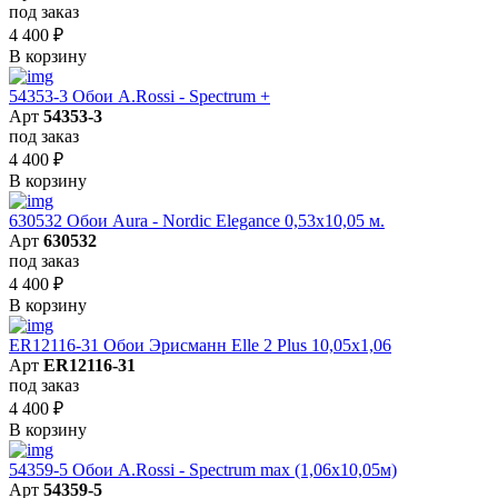
под заказ
4 400
₽
В корзину
54353-3 Обои A.Rossi - Spectrum +
Арт
54353-3
под заказ
4 400
₽
В корзину
630532 Обои Aura - Nordic Elegance 0,53x10,05 м.
Арт
630532
под заказ
4 400
₽
В корзину
ER12116-31 Обои Эрисманн Elle 2 Plus 10,05x1,06
Арт
ER12116-31
под заказ
4 400
₽
В корзину
54359-5 Обои A.Rossi - Spectrum max (1,06x10,05м)
Арт
54359-5