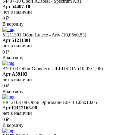
54407-10 Обои A.Rossi - Spectrum ART
Арт
54407-10
нет в наличии
0
₽
В корзину
51211301 Обои Lutece - Arty (10,05x0,53)
Арт
51211301
нет в наличии
0
₽
В корзину
A59103 Обои Grandeco - ILLUSION (10,05х1,06)
Арт
A59103
нет в наличии
0
₽
В корзину
ER12163-08 Обои Эрисманн Elle 3 1.06x10.05
Арт
ER12163-08
нет в наличии
0
₽
В корзину