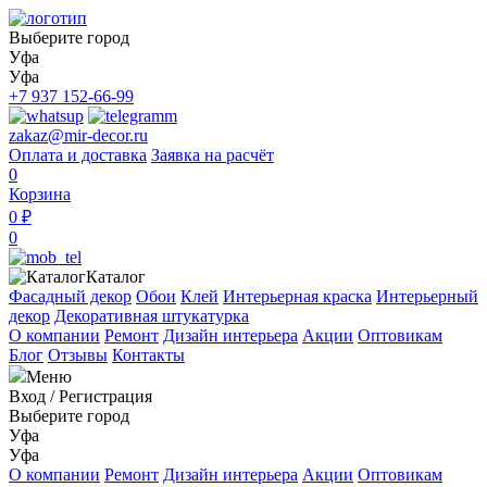
Выберите город
Уфа
Уфа
+7 937 152-66-99
zakaz@mir-decor.ru
Оплата и доставка
Заявка на расчёт
0
Корзина
0 ₽
0
Каталог
Фасадный декор
Обои
Клей
Интерьерная краска
Интерьерный
декор
Декоративная штукатурка
О компании
Ремонт
Дизайн интерьера
Акции
Оптовикам
Блог
Отзывы
Контакты
Меню
Вход
/
Регистрация
Выберите город
Уфа
Уфа
О компании
Ремонт
Дизайн интерьера
Акции
Оптовикам