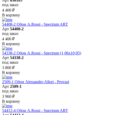
Арт
630105
под заказ
4 400
₽
В корзину
54408-2 Обои A.Rossi - Spectrum ART
Арт
54408-2
под заказ
4 400
₽
В корзину
54338-2 Обои A.Rossi - Spectrum (1,06x10,05)
Арт
54338-2
под заказ
3 800
₽
В корзину
2509-1 Обои Alessandro Allori - Provasi
Арт
2509-1
под заказ
3 960
₽
В корзину
54412-4 Обои A.Rossi - Spectrum ART