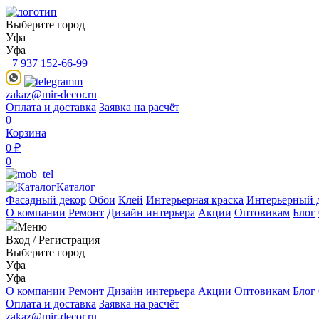
Выберите город
Уфа
Уфа
+7 937 152-66-99
zakaz@mir-decor.ru
Оплата и доставка
Заявка на расчёт
0
Корзина
0 ₽
0
Каталог
Фасадный декор
Обои
Клей
Интерьерная краска
Интерьерный 
О компании
Ремонт
Дизайн интерьера
Акции
Оптовикам
Блог
Меню
Вход
/
Регистрация
Выберите город
Уфа
Уфа
О компании
Ремонт
Дизайн интерьера
Акции
Оптовикам
Блог
Оплата и доставка
Заявка на расчёт
zakaz@mir-decor.ru