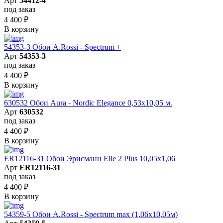
Арт
54412-4
под заказ
4 400
₽
В корзину
54353-3 Обои A.Rossi - Spectrum +
Арт
54353-3
под заказ
4 400
₽
В корзину
630532 Обои Aura - Nordic Elegance 0,53x10,05 м.
Арт
630532
под заказ
4 400
₽
В корзину
ER12116-31 Обои Эрисманн Elle 2 Plus 10,05x1,06
Арт
ER12116-31
под заказ
4 400
₽
В корзину
54359-5 Обои A.Rossi - Spectrum max (1,06x10,05м)