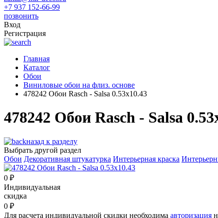
+7 937 152-66-99
позвонить
Вход
Регистрация
Главная
Каталог
Обои
Виниловые обои на флиз. основе
478242 Обои Rasch - Salsa 0.53x10.43
478242 Обои Rasch - Salsa 0.53
назад к разделу
Выбрать другой раздел
Обои
Декоративная штукатурка
Интерьерная краска
Интерьерн
0
₽
Индивидуальная
скидка
0
₽
Для расчета индивидуальной скидки необходима
авторизация
н