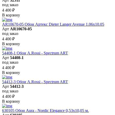
Арт
32511
под заказ
4 400
₽
В корзину
AR10670-05 Обои Артекс Dieter Langer Avenue 1.06x10.05
Арт
AR10670-05
под заказ
4 400
₽
В корзину
54408-1 Обои A.Rossi - Spectrum ART
Арт
54408-1
под заказ
4 400
₽
В корзину
54412-3 Обои A.Rossi - Spectrum ART
Арт
54412-3
под заказ
4 400
₽
В корзину
630105 Обои Aura - Nordic Elegance 0,53x10,05 м.