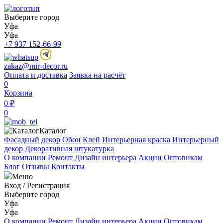
Выберите город
Уфа
Уфа
+7 937 152-66-99
zakaz@mir-decor.ru
Оплата и доставка
Заявка на расчёт
0
Корзина
0 ₽
0
Каталог
Фасадный декор
Обои
Клей
Интерьерная краска
Интерьерный
декор
Декоративная штукатурка
О компании
Ремонт
Дизайн интерьера
Акции
Оптовикам
Блог
Отзывы
Контакты
Меню
Вход
/
Регистрация
Выберите город
Уфа
Уфа
О компании
Ремонт
Дизайн интерьера
Акции
Оптовикам