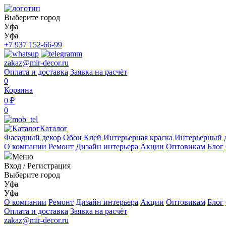
Выберите город
Уфа
Уфа
+7 937 152-66-99
zakaz@mir-decor.ru
Оплата и доставка
Заявка на расчёт
0
Корзина
0 ₽
0
Каталог
Фасадный декор
Обои
Клей
Интерьерная краска
Интерьерный 
О компании
Ремонт
Дизайн интерьера
Акции
Оптовикам
Блог
Меню
Вход
/
Регистрация
Выберите город
Уфа
Уфа
О компании
Ремонт
Дизайн интерьера
Акции
Оптовикам
Блог
Оплата и доставка
Заявка на расчёт
zakaz@mir-decor.ru