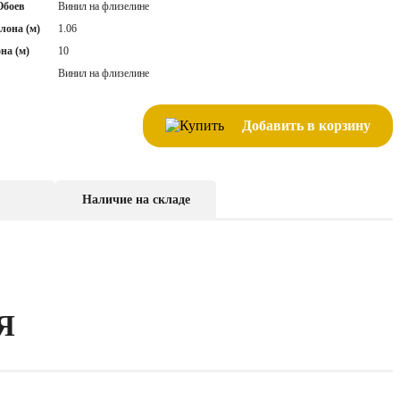
Обоев
Винил на флизелине
лона (м)
1.06
на (м)
10
Винил на флизелине
Добавить в корзину
Наличие на складе
Я