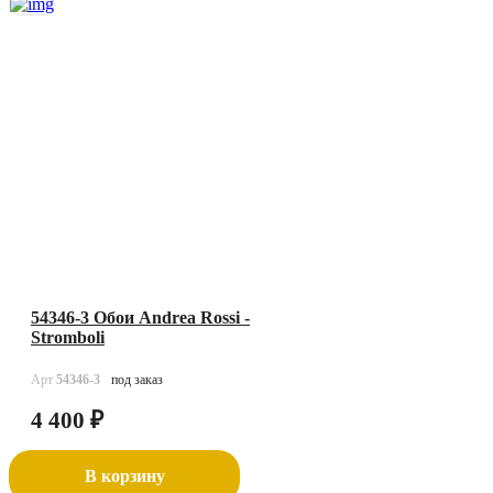
54346-3 Обои Andrea Rossi -
Stromboli
Арт
54346-3
под заказ
4 400
₽
В корзину