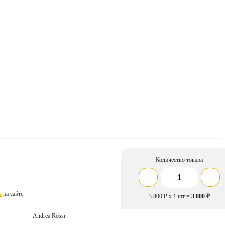
Количество товара
я
на сайте
3 800
₽
х
1
шт =
3 800
₽
Andrea Rossi