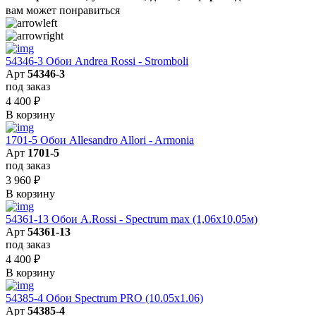
вам может понравиться
54346-3 Обои Andrea Rossi - Stromboli
Арт
54346-3
под заказ
4 400
₽
В корзину
1701-5 Обои Allesandro Allori - Armonia
Арт
1701-5
под заказ
3 960
₽
В корзину
54361-13 Обои A.Rossi - Spectrum max (1,06x10,05м)
Арт
54361-13
под заказ
4 400
₽
В корзину
54385-4 Обои Spectrum PRO (10.05х1.06)
Арт
54385-4