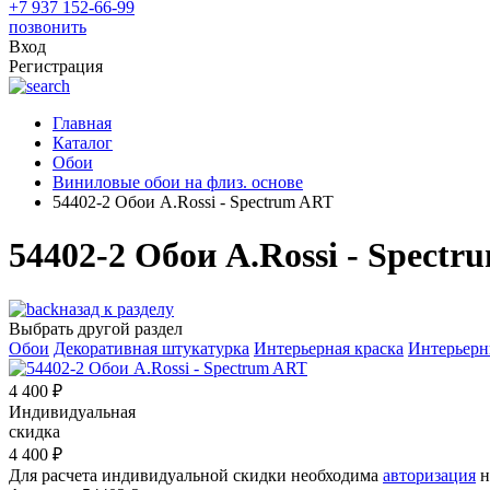
+7 937 152-66-99
позвонить
Вход
Регистрация
Главная
Каталог
Обои
Виниловые обои на флиз. основе
54402-2 Обои A.Rossi - Spectrum ART
54402-2 Обои A.Rossi - Spect
назад к разделу
Выбрать другой раздел
Обои
Декоративная штукатурка
Интерьерная краска
Интерьерн
4 400
₽
Индивидуальная
скидка
4 400
₽
Для расчета индивидуальной скидки необходима
авторизация
н