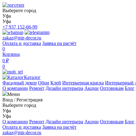
Выберите город
Уфа
Уфа
+7 937 152-66-99
zakaz@mir-decor.ru
Оплата и доставка
Заявка на расчёт
0
Корзина
0 ₽
0
Каталог
Фасадный декор
Обои
Клей
Интерьерная краска
Интерьерный 
О компании
Ремонт
Дизайн интерьера
Акции
Оптовикам
Блог
Меню
Вход
/
Регистрация
Выберите город
Уфа
Уфа
О компании
Ремонт
Дизайн интерьера
Акции
Оптовикам
Блог
Оплата и доставка
Заявка на расчёт
zakaz@mir-decor.ru