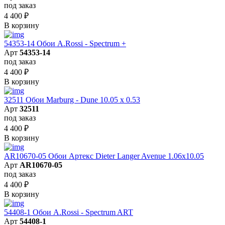
под заказ
4 400
₽
В корзину
54353-14 Обои A.Rossi - Spectrum +
Арт
54353-14
под заказ
4 400
₽
В корзину
32511 Обои Marburg - Dune 10.05 х 0.53
Арт
32511
под заказ
4 400
₽
В корзину
AR10670-05 Обои Артекс Dieter Langer Avenue 1.06x10.05
Арт
AR10670-05
под заказ
4 400
₽
В корзину
54408-1 Обои A.Rossi - Spectrum ART
Арт
54408-1