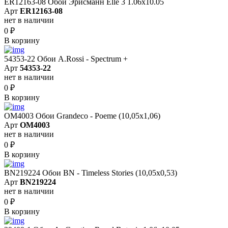
ER12163-08 Обои Эрисманн Elle 3 1.06x10.05
Арт
ER12163-08
нет в наличии
0
₽
В корзину
54353-22 Обои A.Rossi - Spectrum +
Арт
54353-22
нет в наличии
0
₽
В корзину
OM4003 Обои Grandeco - Poeme (10,05х1,06)
Арт
OM4003
нет в наличии
0
₽
В корзину
BN219224 Обои BN - Timeless Stories (10,05x0,53)
Арт
BN219224
нет в наличии
0
₽
В корзину