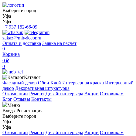
Выберите город
Уфа
Уфа
+7 937 152-66-99
zakaz@mir-decor.ru
Оплата и доставка
Заявка на расчёт
0
Корзина
0 ₽
0
Каталог
Фасадный декор
Обои
Клей
Интерьерная краска
Интерьерный
декор
Декоративная штукатурка
О компании
Ремонт
Дизайн интерьера
Акции
Оптовикам
Блог
Отзывы
Контакты
Меню
Вход
/
Регистрация
Выберите город
Уфа
Уфа
О компании
Ремонт
Дизайн интерьера
Акции
Оптовикам