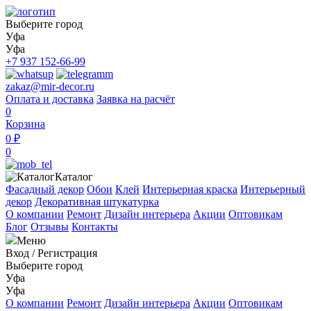
Выберите город
Уфа
Уфа
+7 937 152-66-99
zakaz@mir-decor.ru
Оплата и доставка
Заявка на расчёт
0
Корзина
0 ₽
0
Каталог
Фасадный декор
Обои
Клей
Интерьерная краска
Интерьерный
декор
Декоративная штукатурка
О компании
Ремонт
Дизайн интерьера
Акции
Оптовикам
Блог
Отзывы
Контакты
Меню
Вход
/
Регистрация
Выберите город
Уфа
Уфа
О компании
Ремонт
Дизайн интерьера
Акции
Оптовикам