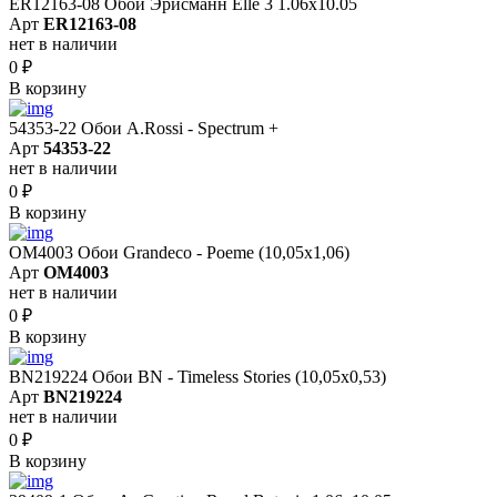
ER12163-08 Обои Эрисманн Elle 3 1.06x10.05
Арт
ER12163-08
нет в наличии
0
₽
В корзину
54353-22 Обои A.Rossi - Spectrum +
Арт
54353-22
нет в наличии
0
₽
В корзину
OM4003 Обои Grandeco - Poeme (10,05х1,06)
Арт
OM4003
нет в наличии
0
₽
В корзину
BN219224 Обои BN - Timeless Stories (10,05x0,53)
Арт
BN219224
нет в наличии
0
₽
В корзину