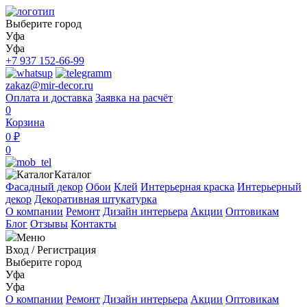
Выберите город
Уфа
Уфа
+7 937 152-66-99
zakaz@mir-decor.ru
Оплата и доставка
Заявка на расчёт
0
Корзина
0 ₽
0
Каталог
Фасадный декор
Обои
Клей
Интерьерная краска
Интерьерный
декор
Декоративная штукатурка
О компании
Ремонт
Дизайн интерьера
Акции
Оптовикам
Блог
Отзывы
Контакты
Меню
Вход
/
Регистрация
Выберите город
Уфа
Уфа
О компании
Ремонт
Дизайн интерьера
Акции
Оптовикам