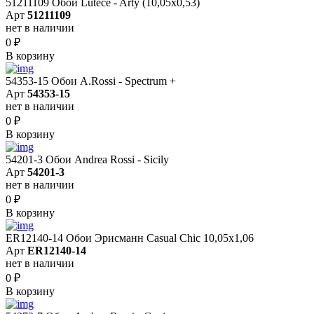
51211109 Обои Lutece - Arty (10,05x0,53)
Арт
51211109
нет в наличии
0
₽
В корзину
54353-15 Обои A.Rossi - Spectrum +
Арт
54353-15
нет в наличии
0
₽
В корзину
54201-3 Обои Andrea Rossi - Sicily
Арт
54201-3
нет в наличии
0
₽
В корзину
ER12140-14 Обои Эрисманн Casual Chic 10,05x1,06
Арт
ER12140-14
нет в наличии
0
₽
В корзину