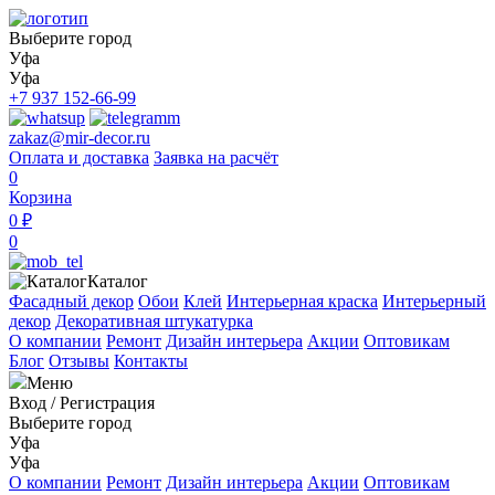
Выберите город
Уфа
Уфа
+7 937 152-66-99
zakaz@mir-decor.ru
Оплата и доставка
Заявка на расчёт
0
Корзина
0 ₽
0
Каталог
Фасадный декор
Обои
Клей
Интерьерная краска
Интерьерный
декор
Декоративная штукатурка
О компании
Ремонт
Дизайн интерьера
Акции
Оптовикам
Блог
Отзывы
Контакты
Меню
Вход
/
Регистрация
Выберите город
Уфа
Уфа
О компании
Ремонт
Дизайн интерьера
Акции
Оптовикам