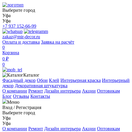
Выберите город
Уфа
Уфа
+7 937 152-66-99
zakaz@mir-decor.ru
Оплата и доставка
Заявка на расчёт
0
Корзина
0 ₽
0
Каталог
Фасадный декор
Обои
Клей
Интерьерная краска
Интерьерный
декор
Декоративная штукатурка
О компании
Ремонт
Дизайн интерьера
Акции
Оптовикам
Блог
Отзывы
Контакты
Меню
Вход
/
Регистрация
Выберите город
Уфа
Уфа
О компании
Ремонт
Дизайн интерьера
Акции
Оптовикам