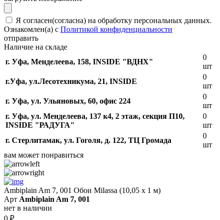
Я согласен(согласна) на обработку персональных данных.
Ознакомлен(а) с
Политикой конфиденциальности
отправить
Наличие на складе
0
г. Уфа, Менделеева, 158, INSIDE "ВДНХ"
шт
0
г.Уфа, ​ул.Лесотехникума, 21, INSIDE
шт
0
г. Уфа, ул. Ульяновых, 60, офис 224
шт
г. Уфа, ул. Менделеева, 137 к4, ​2 этаж, секция П10,
0
INSIDE "РАДУГА"
шт
0
г. Стерлитамак, ул. Гоголя, д. 122, ТЦ Громада
шт
вам может понравиться
Ambiplain Am 7, 001 Обои Milassa (10,05 х 1 м)
Арт
Ambiplain Am 7, 001
нет в наличии
0
₽