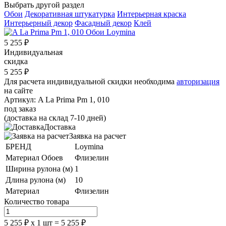
Выбрать другой раздел
Обои
Декоративная штукатурка
Интерьерная краска
Интерьерный декор
Фасадный декор
Клей
5 255
₽
Индивидуальная
скидка
5 255
₽
Для расчета индивидуальной скидки необходима
авторизация
на сайте
Артикул:
A La Prima Pm 1, 010
под заказ
(доставка на склад 7-10 дней)
Доставка
Заявка на расчет
БРЕНД
Loymina
Материал Обоев
Флизелин
Ширина рулона (м)
1
Длина рулона (м)
10
Материал
Флизелин
Количество товара
5 255
₽
х
1
шт =
5 255
₽