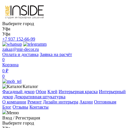
Выберите город
Уфа
Уфа
+7 937 152-66-99
zakaz@mir-decor.ru
Оплата и доставка
Заявка на расчёт
0
Корзина
0 ₽
0
Каталог
Фасадный декор
Обои
Клей
Интерьерная краска
Интерьерный
декор
Декоративная штукатурка
О компании
Ремонт
Дизайн интерьера
Акции
Оптовикам
Блог
Отзывы
Контакты
Меню
Вход
/
Регистрация
Выберите город