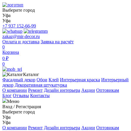
Выберите город
Уфа
Уфа
+7 937 152-66-99
zakaz@mir-decor.ru
Оплата и доставка
Заявка на расчёт
0
Корзина
0 ₽
0
Каталог
Фасадный декор
Обои
Клей
Интерьерная краска
Интерьерный
декор
Декоративная штукатурка
О компании
Ремонт
Дизайн интерьера
Акции
Оптовикам
Блог
Отзывы
Контакты
Меню
Вход
/
Регистрация
Выберите город
Уфа
Уфа
О компании
Ремонт
Дизайн интерьера
Акции
Оптовикам