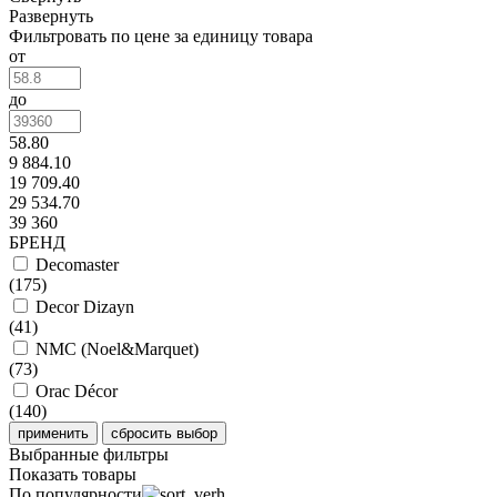
Развернуть
Фильтровать по цене за единицу товара
от
до
58.80
9 884.10
19 709.40
29 534.70
39 360
БРЕНД
Decomaster
(
175
)
Decor Dizayn
(
41
)
NMC (Noel&Marquet)
(
73
)
Orac Décor
(
140
)
Выбранные фильтры
Показать товары
По популярности