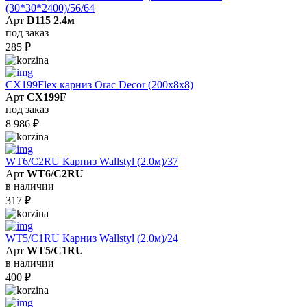
(30*30*2400)/56/64
Арт
D115 2.4м
под заказ
285
₽
CX199Flex карниз Orac Decor (200x8x8)
Арт
CX199F
под заказ
8 986
₽
WT6/C2RU Карниз Wallstyl (2.0м)/37
Арт
WT6/C2RU
в наличии
317
₽
WT5/C1RU Карниз Wallstyl (2.0м)/24
Арт
WT5/C1RU
в наличии
400
₽