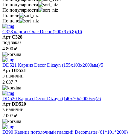
По популярности
По популярности
По цене
По цене
C328 карниз Orac Decor (200x9x6,8)/16
Арт
C328
под заказ
4 800
₽
DD521 Карниз Decor Dizayn (155х103х2000мм)/5
Арт
DD521
в наличии
2 637
₽
DD520 Карниз Decor Dizayn (140х70х2000мм)/6
Арт
DD520
в наличии
2 007
₽
D390 Карниз потолочный гладкий Decomaster (61*101*2000)