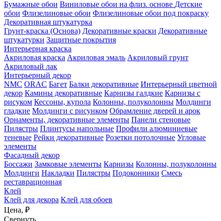
Бумажные обои
Виниловые обои на флиз. основе
Детские
обои
Флизелиновые обои
Флизелиновые обои под покраску
Декоративная штукатурка
Грунт-краска (Основа)
Декоративные краски
Декоративные
штукатурки
Защитные покрытия
Интерьерная краска
Акриловая краска
Акриловая эмаль
Акриловый грунт
Акриловый лак
Интерьерный декор
NMC
ORAC
Багет
Балки декоративные
Интерьерный цветной
декор
Камины декоративные
Карнизы галдкие
Карнизы с
рисуком
Кессоны, купола
Колонны, полуколонны
Молдинги
гладкие
Молдинги с рисунком
Обрамление дверей и арок
Орнаменты, декоративные элементы
Панели стеновые
Пилястры
Плинтусы напольные
Профили алюминиевые
теневые
Рейки декоративные
Розетки потолочные
Угловые
элементы
Фасадный декор
Боссажи
Замковые элементы
Карнизы
Колонны, полуколонны
Молдинги
Накладки
Пилястры
Подоконники
Смесь
реставрационная
Клей
Клей для декора
Клей для обоев
Цена,
₽
Свернуть