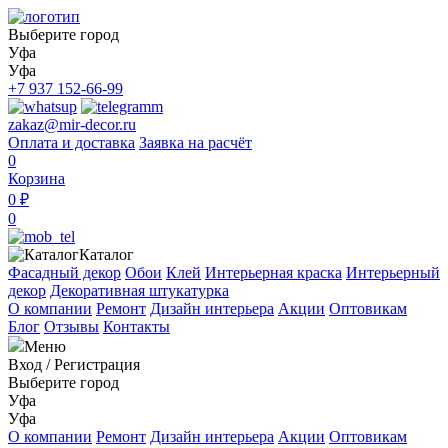
Выберите город
Уфа
Уфа
+7 937 152-66-99
zakaz@mir-decor.ru
Оплата и доставка
Заявка на расчёт
0
Корзина
0 ₽
0
Каталог
Фасадный декор
Обои
Клей
Интерьерная краска
Интерьерный
декор
Декоративная штукатурка
О компании
Ремонт
Дизайн интерьера
Акции
Оптовикам
Блог
Отзывы
Контакты
Меню
Вход
/
Регистрация
Выберите город
Уфа
Уфа
О компании
Ремонт
Дизайн интерьера
Акции
Оптовикам