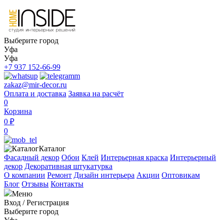
Выберите город
Уфа
Уфа
+7 937 152-66-99
zakaz@mir-decor.ru
Оплата и доставка
Заявка на расчёт
0
Корзина
0 ₽
0
Каталог
Фасадный декор
Обои
Клей
Интерьерная краска
Интерьерный
декор
Декоративная штукатурка
О компании
Ремонт
Дизайн интерьера
Акции
Оптовикам
Блог
Отзывы
Контакты
Меню
Вход
/
Регистрация
Выберите город