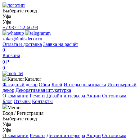
Выберите город
Уфа
Уфа
+7 937 152-66-99
zakaz@mir-decor.ru
Оплата и доставка
Заявка на расчёт
0
Корзина
0 ₽
0
Каталог
Фасадный декор
Обои
Клей
Интерьерная краска
Интерьерный
декор
Декоративная штукатурка
О компании
Ремонт
Дизайн интерьера
Акции
Оптовикам
Блог
Отзывы
Контакты
Меню
Вход
/
Регистрация
Выберите город
Уфа
Уфа
О компании
Ремонт
Дизайн интерьера
Акции
Оптовикам