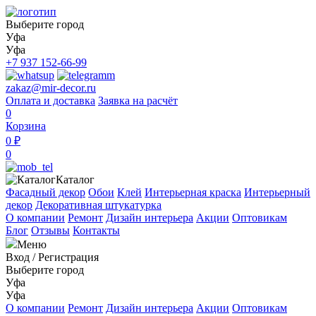
Выберите город
Уфа
Уфа
+7 937 152-66-99
zakaz@mir-decor.ru
Оплата и доставка
Заявка на расчёт
0
Корзина
0 ₽
0
Каталог
Фасадный декор
Обои
Клей
Интерьерная краска
Интерьерный
декор
Декоративная штукатурка
О компании
Ремонт
Дизайн интерьера
Акции
Оптовикам
Блог
Отзывы
Контакты
Меню
Вход
/
Регистрация
Выберите город
Уфа
Уфа
О компании
Ремонт
Дизайн интерьера
Акции
Оптовикам