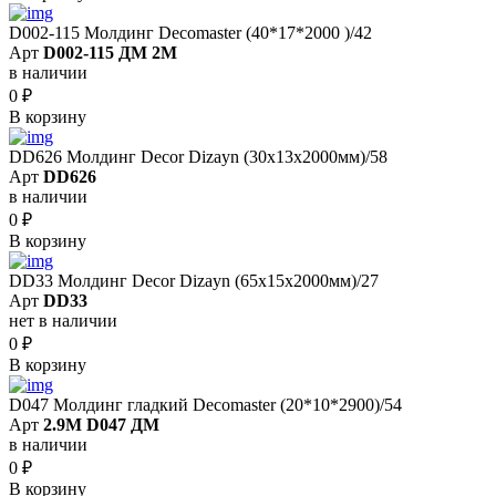
D002-115 Молдинг Decomaster (40*17*2000 )/42
Арт
D002-115 ДМ 2М
в наличии
0
₽
В корзину
DD626 Молдинг Decor Dizayn (30x13x2000мм)/58
Арт
DD626
в наличии
0
₽
В корзину
DD33 Молдинг Decor Dizayn (65x15x2000мм)/27
Арт
DD33
нет в наличии
0
₽
В корзину
D047 Молдинг гладкий Decomaster (20*10*2900)/54
Арт
2.9M D047 ДМ
в наличии
0
₽
В корзину