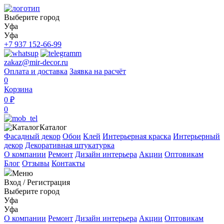
Выберите город
Уфа
Уфа
+7 937 152-66-99
zakaz@mir-decor.ru
Оплата и доставка
Заявка на расчёт
0
Корзина
0 ₽
0
Каталог
Фасадный декор
Обои
Клей
Интерьерная краска
Интерьерный
декор
Декоративная штукатурка
О компании
Ремонт
Дизайн интерьера
Акции
Оптовикам
Блог
Отзывы
Контакты
Меню
Вход
/
Регистрация
Выберите город
Уфа
Уфа
О компании
Ремонт
Дизайн интерьера
Акции
Оптовикам