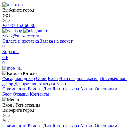
Выберите город
Уфа
Уфа
+7 937 152-66-99
zakaz@mir-decor.ru
Оплата и доставка
Заявка на расчёт
0
Корзина
0 ₽
0
Каталог
Фасадный декор
Обои
Клей
Интерьерная краска
Интерьерный
декор
Декоративная штукатурка
О компании
Ремонт
Дизайн интерьера
Акции
Оптовикам
Блог
Отзывы
Контакты
Меню
Вход
/
Регистрация
Выберите город
Уфа
Уфа
О компании
Ремонт
Дизайн интерьера
Акции
Оптовикам